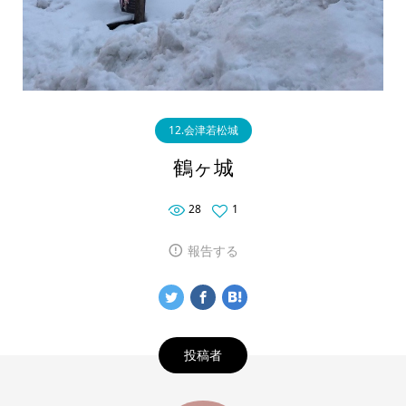
12.会津若松城
鶴ヶ城
28
1
報告する
投稿者