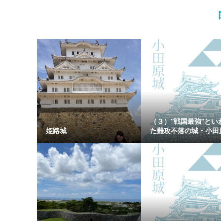
（３）“戦国最強”とい
姫路城
た難攻不落の城・小田