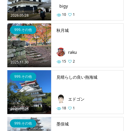
bigy
10
1
2026.05.28
999.その他
秋月城
raku
15
2
2025.11.30
999.その他
見晴らしの良い熱海城
エドゴン
18
1
2025.07.25
999.その他
墨俣城