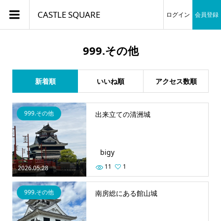
CASTLE SQUARE
ログイン
会員登録
999.その他
新着順
いいね順
アクセス数順
999.その他
出来立ての清洲城
bigy
11
1
2026.05.28
999.その他
南房総にある館山城